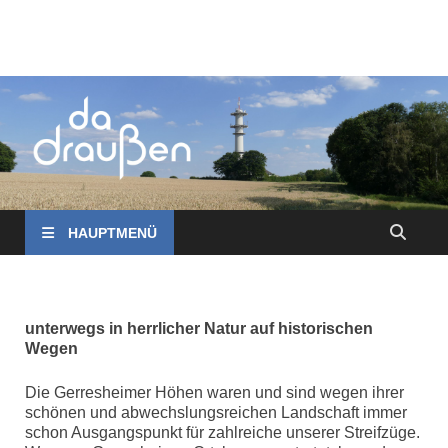
da draußen in
Natur erleben in Düsseldorf und Umgebung
Düsseldorf und
Umgebung
HAUPTMENÜ
unterwegs in herrlicher Natur auf historischen
Wegen
Die Gerresheimer Höhen waren und sind wegen ihrer
schönen und abwechslungsreichen Landschaft immer
schon Ausgangspunkt für zahlreiche unserer Streifzüge.